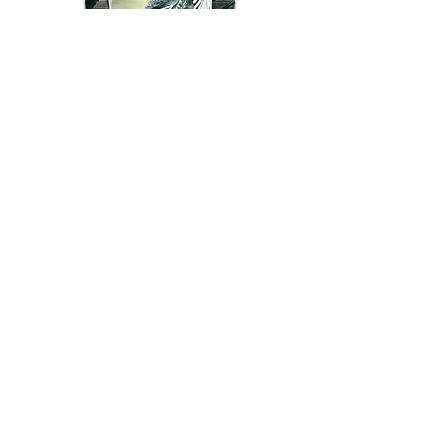
VYKORT
KONTAKT
+46(0)70-2799423
malinkampecreations@gmail.com
FÖLJ MIG