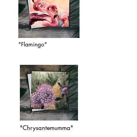
"Flamingo"
"Chrysantemumma"