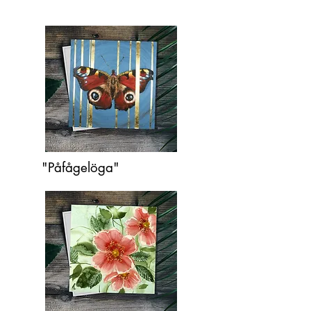
"Påfågelöga"