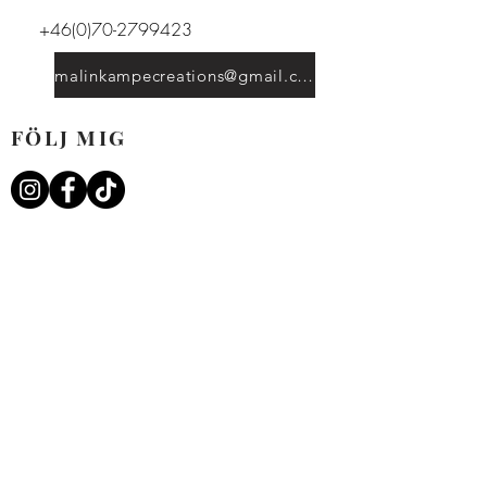
+46(0)70-2799423
malinkampecreations@gmail.com
FÖLJ MIG
INFO
FRAKT
Sekretesspolicy